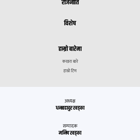
राजनीति
विशेष
हाम्रो बारेमा
कखरा बारे
हाम्रो टिम
अध्यक्ष
धनबहादुर खड्का
सम्पादक
मनिष खड्का