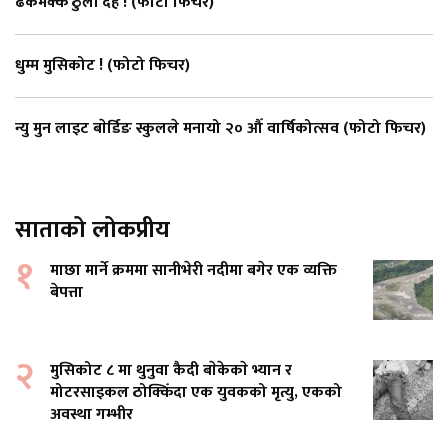
ढकमक्क ठुली दह ! (फाेटाे फिचर)
धुम्म मुसिकोट ! (फोटो फिचर)
न्यु मुन लाइट बाेर्डिङ स्कुलले मनायो २० औँ वार्षिकोत्सव (फोटो फिचर)
साताको लोकप्रीय
१
माछा मार्ने क्रममा सानीभेरी नदीमा बगेर एक व्यक्ति
बेपत्ता
२
मुसिकोट ८ मा थुनुवा कैदी बाेकेकाे भ्यान र
मोटरसाइकल ठोक्किँदा एक युवकको मृत्यु, एकको
अवस्था गम्भीर