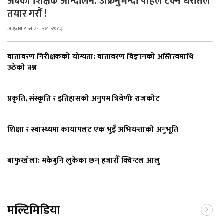
अबको शिक्षक आन्दोलन: उफ्रिनुभन्दा पहिले टेक्ने धरातल
तयार गरौँ !
आइतबार, साउन २४, २०८३
वातावरण निरीक्षकको योग्यता: वातावरण विज्ञानको अस्तित्वमाथि
उठेको प्रश्न
प्रकृति, संस्कृति र इतिहासको अनुपम त्रिवेणीः राजकोट
शिक्षा र स्वास्थ्यमा कायापलट एक भुईँ अभियन्ताको अनुभूति
बाफुखोला: मकैमुनि लुकेका छन् हजारौँ क्विन्टल आलु
मल्टिमिडिया