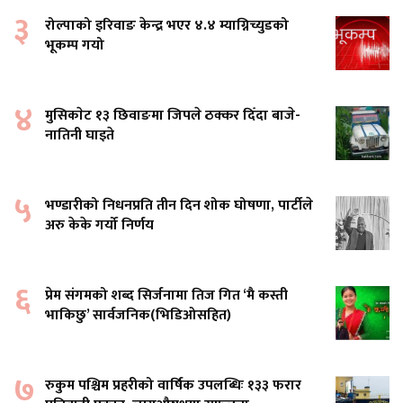
३
रोल्पाको इरिवाङ केन्द्र भएर ४.४ म्याग्निच्युडको
भूकम्प गयो
४
मुसिकाेट १३ छिवाङमा जिपले ठक्कर दिँदा बाजे-
नातिनी घाइते
५
भण्डारीको निधनप्रति तीन दिन शोक घोषणा, पार्टीले
अरु केके गर्यो निर्णय
६
प्रेम संगमको शब्द सिर्जनामा तिज गित ‘मै कस्ती
भाकिछु’ सार्वजनिक(भिडिओसहित)
७
रुकुम पश्चिम प्रहरीको वार्षिक उपलब्धिः १३३ फरार