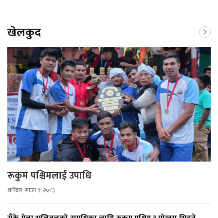
खेलकुद
रूकुम पश्चिमलाई उपाधि
शनिबार, साउन ९, २०८३