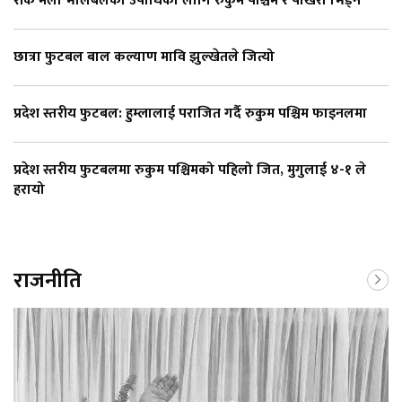
राँके मेला भलिबलको उपाधिका लागि रुकुम पश्चिम र पोखरा भिड्ने
छात्रा फुटबल बाल कल्याण मावि झुल्खेतले जित्यो
प्रदेश स्तरीय फुटबल: हुम्लालाई पराजित गर्दै रुकुम पश्चिम फाइनलमा
प्रदेश स्तरीय फुटबलमा रुकुम पश्चिमको पहिलो जित, मुगुलाई ४-१ ले
हरायो
राजनीति