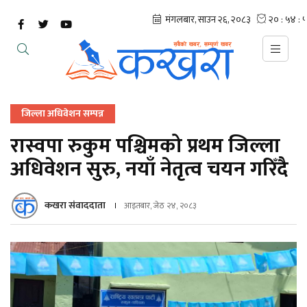
जिल्ला अधिवेशन सम्पन्न
रास्वपा रुकुम पश्चिमको प्रथम जिल्ला
अधिवेशन सुरु, नयाँ नेतृत्व चयन गरिँदै
कखरा संवाददाता
आइतबार, जेठ २४, २०८३