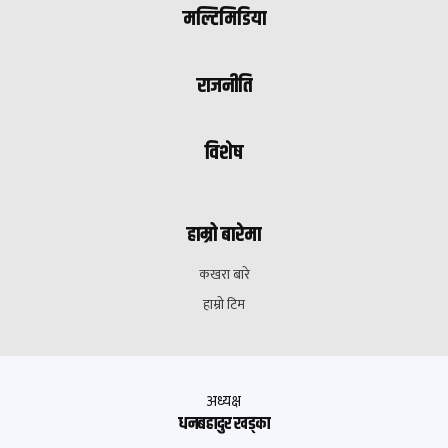
मल्टिमिडिया
राजनीति
विशेष
हाम्रो बारेमा
कखरा बारे
हाम्रो टिम
अध्यक्ष
धनबहादुर खड्का