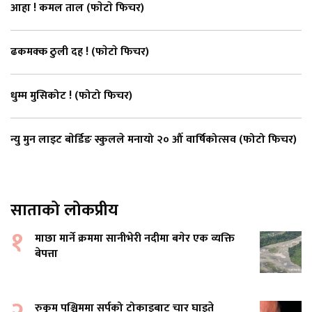
आहा ! कमल ताल (फाेटाे फिचर)
ढकमक्क ठुली दह ! (फाेटाे फिचर)
धुम्म मुसिकोट ! (फोटो फिचर)
न्यु मुन लाइट बाेर्डिङ स्कुलले मनायो २० औँ वार्षिकोत्सव (फोटो फिचर)
साताको लोकप्रीय
१
माछा मार्ने क्रममा सानीभेरी नदीमा बगेर एक व्यक्ति
बेपत्ता
२
रुकुम पश्चिममा सर्पको टोकाइबाट चार घाइते