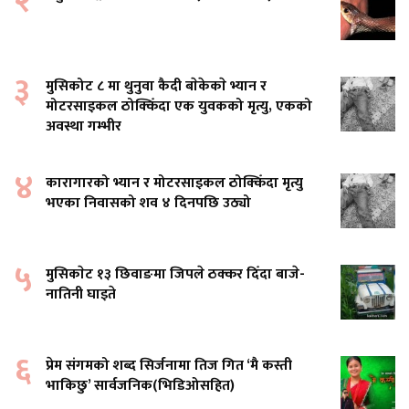
३
मुसिकोट ८ मा थुनुवा कैदी बाेकेकाे भ्यान र
मोटरसाइकल ठोक्किँदा एक युवकको मृत्यु, एकको
अवस्था गम्भीर
४
कारागारको भ्यान र मोटरसाइकल ठोक्किँदा मृत्यु
भएका निवासको शव ४ दिनपछि उठ्यो
५
मुसिकाेट १३ छिवाङमा जिपले ठक्कर दिँदा बाजे-
नातिनी घाइते
६
प्रेम संगमको शब्द सिर्जनामा तिज गित ‘मै कस्ती
भाकिछु’ सार्वजनिक(भिडिओसहित)