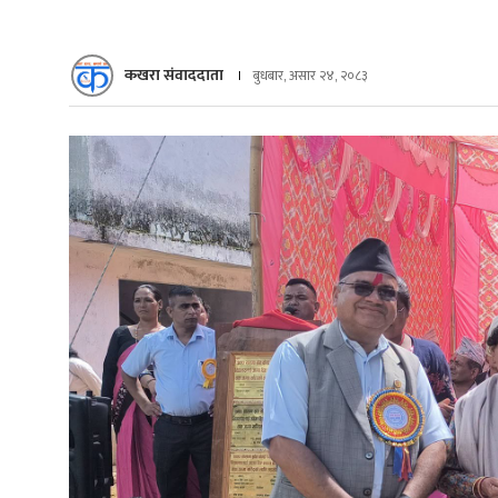
कखरा संवाददाता
बुधबार, असार २४, २०८३