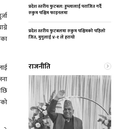
प्रदेश स्तरीय फुटबल: हुम्लालाई पराजित गर्दै
रुकुम पश्चिम फाइनलमा
्जा
्ने
प्रदेश स्तरीय फुटबलमा रुकुम पश्चिमको पहिलो
जित, मुगुलाई ४-१ ले हरायो
सीका
राजनीति
लाई
जना
पछि
एको