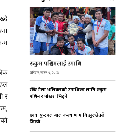
्दै
रमा
म्म
रूकुम पश्चिमलाई उपाधि
जिक
शनिबार, साउन ९, २०८३
 हल
राँके मेला भलिबलको उपाधिका लागि रुकुम
मी र
पश्चिम र पोखरा भिड्ने
रम,
छात्रा फुटबल बाल कल्याण मावि झुल्खेतले
िको
जित्यो