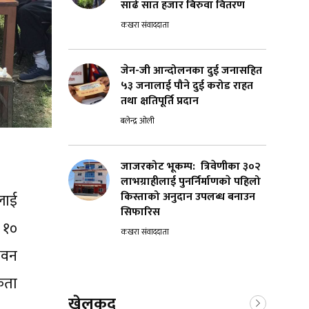
साढे सात हजार बिरुवा वितरण
कखरा संवाददाता
जेन-जी आन्दोलनका दुई जनासहित
५३ जनालाई पौने दुई करोड राहत
तथा क्षतिपूर्ति प्रदान
बलेन्द्र ओली
जाजरकोट भूकम्प: त्रिवेणीका ३०२
लाभग्राहीलाई पुनर्निर्माणकाे पहिलो
किस्ताको अनुदान उपलब्ध बनाउन
लाई
सिफारिस
 १०
कखरा संवाददाता
भवन
कता
खेलकुद