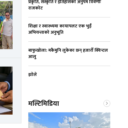
प्रकृति, संस्कृति र इतिहासको अनुपम त्रिवेणीः
राजकोट
शिक्षा र स्वास्थ्यमा कायापलट एक भुईँ
अभियन्ताको अनुभूति
बाफुखोला: मकैमुनि लुकेका छन् हजारौँ क्विन्टल
आलु
झाेले
मल्टिमिडिया