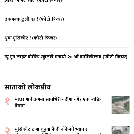
आहा ! कमल ताल (फाेटाे फिचर)
ढकमक्क ठुली दह ! (फाेटाे फिचर)
धुम्म मुसिकोट ! (फोटो फिचर)
न्यु मुन लाइट बाेर्डिङ स्कुलले मनायो २० औँ वार्षिकोत्सव (फोटो फिचर)
साताको लोकप्रीय
१
माछा मार्ने क्रममा सानीभेरी नदीमा बगेर एक व्यक्ति
बेपत्ता
२
मुसिकोट ८ मा थुनुवा कैदी बाेकेकाे भ्यान र