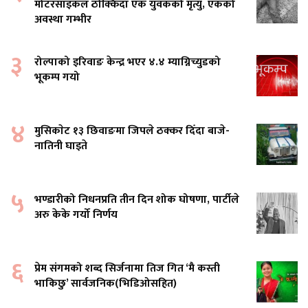
मोटरसाइकल ठोक्किँदा एक युवकको मृत्यु, एकको
अवस्था गम्भीर
३
रोल्पाको इरिवाङ केन्द्र भएर ४.४ म्याग्निच्युडको
भूकम्प गयो
४
मुसिकाेट १३ छिवाङमा जिपले ठक्कर दिँदा बाजे-
नातिनी घाइते
५
भण्डारीको निधनप्रति तीन दिन शोक घोषणा, पार्टीले
अरु केके गर्यो निर्णय
६
प्रेम संगमको शब्द सिर्जनामा तिज गित ‘मै कस्ती
भाकिछु’ सार्वजनिक(भिडिओसहित)