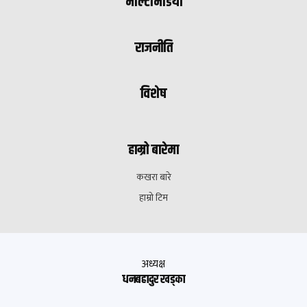
मल्टिमिडिया
राजनीति
विशेष
हाम्रो बारेमा
कखरा बारे
हाम्रो टिम
अध्यक्ष
धनबहादुर खड्का