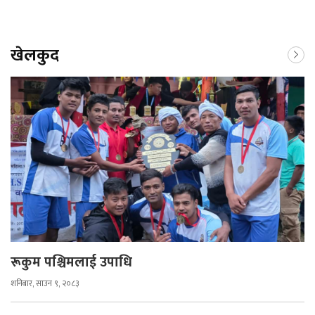
खेलकुद
रूकुम पश्चिमलाई उपाधि
शनिबार, साउन ९, २०८३