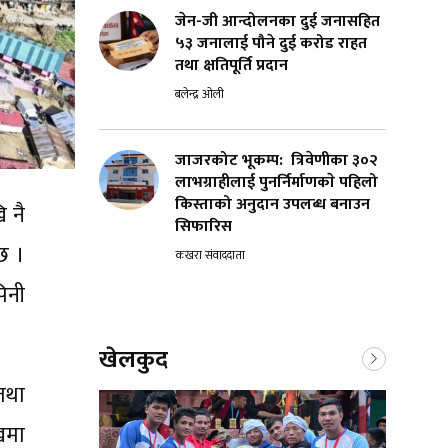
जेन-जी आन्दोलनका दुई जनासहित
५३ जनालाई पौने दुई करोड राहत
तथा क्षतिपूर्ति प्रदान
बलेन्द्र ओली
जाजरकोट भूकम्प: त्रिवेणीका ३०२
लाभग्राहीलाई पुनर्निर्माणकाे पहिलो
किस्ताको अनुदान उपलब्ध बनाउन
ि नै
सिफारिस
छ ।
कखरा संवाददाता
िनी
खेलकुद
 तथा
खमा