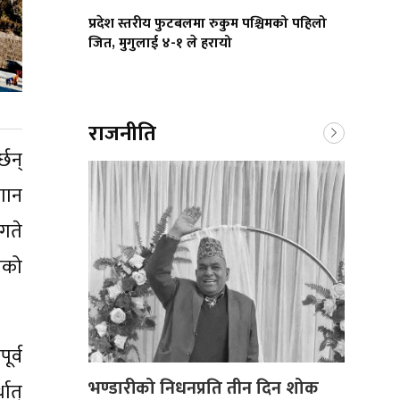
प्रदेश स्तरीय फुटबलमा रुकुम पश्चिमको पहिलो
जित, मुगुलाई ४-१ ले हरायो
राजनीति
छन्
गान
 गते
ाको
र्व
भण्डारीको निधनप्रति तीन दिन शोक
ात्