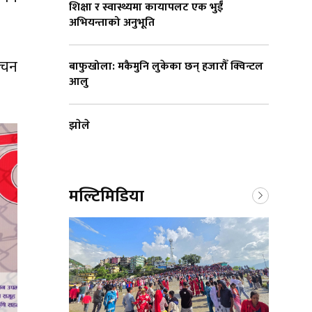
शिक्षा र स्वास्थ्यमा कायापलट एक भुईँ
अभियन्ताको अनुभूति
ाचन
बाफुखोला: मकैमुनि लुकेका छन् हजारौँ क्विन्टल
आलु
झाेले
मल्टिमिडिया