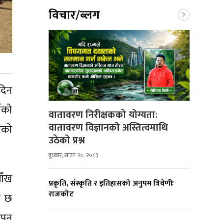
विचार/ब्लग
 दिन
षको
वातावरण निरीक्षकको योग्यता:
वातावरण विज्ञानको अस्तित्वमाथि
ाको
उठेको प्रश्न
बुधबार, साउन २०, २०८३
ाँख
प्रकृति, संस्कृति र इतिहासको अनुपम त्रिवेणीः
राजकोट
ो छ
ापन