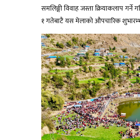
समलिङ्गी विवाह जस्ता क्रियाकलाप गर्ने गर
१ गतेबाटै यस मेलाको औपचारिक शुभारम्भ