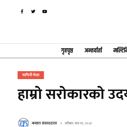
गृहपृष्ठ
अन्तर्वार्ता
मल्टिम
पापिनी मेला
हाम्रो सरोकारको उदय
कखरा संवाददाता
शनिबार, माघ १९, २०८१