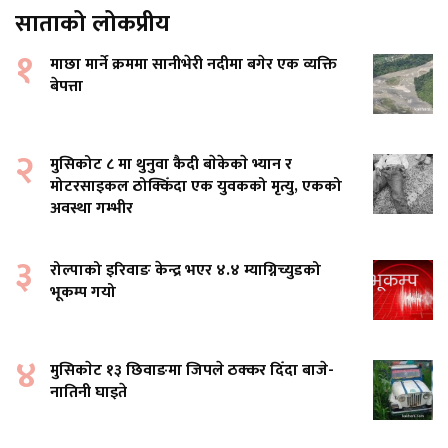
साताको लोकप्रीय
१
माछा मार्ने क्रममा सानीभेरी नदीमा बगेर एक व्यक्ति
बेपत्ता
२
मुसिकोट ८ मा थुनुवा कैदी बाेकेकाे भ्यान र
मोटरसाइकल ठोक्किँदा एक युवकको मृत्यु, एकको
अवस्था गम्भीर
३
रोल्पाको इरिवाङ केन्द्र भएर ४.४ म्याग्निच्युडको
भूकम्प गयो
४
मुसिकाेट १३ छिवाङमा जिपले ठक्कर दिँदा बाजे-
नातिनी घाइते