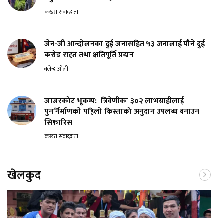
कखरा संवाददाता
जेन-जी आन्दोलनका दुई जनासहित ५३ जनालाई पौने दुई
करोड राहत तथा क्षतिपूर्ति प्रदान
बलेन्द्र ओली
जाजरकोट भूकम्प: त्रिवेणीका ३०२ लाभग्राहीलाई
पुनर्निर्माणकाे पहिलो किस्ताको अनुदान उपलब्ध बनाउन
सिफारिस
कखरा संवाददाता
खेलकुद