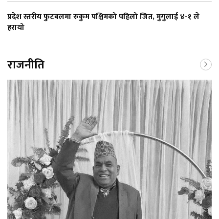
प्रदेश स्तरीय फुटबलमा रुकुम पश्चिमको पहिलो जित, मुगुलाई ४-१ ले
हरायो
राजनीति