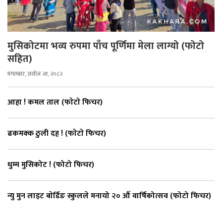
मुसिकोटमा भव्य रुपमा पाँच पूर्णिमा मेला लाग्यो (फोटो
सहित)
मंगलबार, असोज २१, २०८२
आहा ! कमल ताल (फाेटाे फिचर)
ढकमक्क ठुली दह ! (फाेटाे फिचर)
धुम्म मुसिकोट ! (फोटो फिचर)
न्यु मुन लाइट बाेर्डिङ स्कुलले मनायो २० औँ वार्षिकोत्सव (फोटो फिचर)