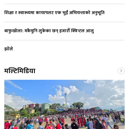
शिक्षा र स्वास्थ्यमा कायापलट एक भुईँ अभियन्ताको अनुभूति
बाफुखोला: मकैमुनि लुकेका छन् हजारौँ क्विन्टल आलु
झाेले
मल्टिमिडिया