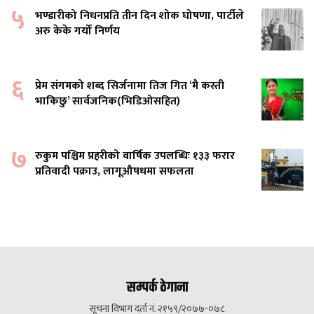
५
भण्डारीको निधनप्रति तीन दिन शोक घोषणा, पार्टीले
अरु केके गर्यो निर्णय
६
प्रेम संगमको शब्द सिर्जनामा तिज गित ‘मै कस्ती
भाकिछु’ सार्वजनिक(भिडिओसहित)
७
रुकुम पश्चिम प्रहरीको वार्षिक उपलब्धिः १३३ फरार
प्रतिवादी पक्राउ, लागूऔषधमा सफलता
सम्पर्क ठेगाना
सूचना विभाग दर्ता नं. २१५९/२०७७-०७८