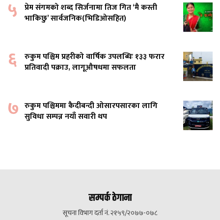
५
प्रेम संगमको शब्द सिर्जनामा तिज गित ‘मै कस्ती
भाकिछु’ सार्वजनिक(भिडिओसहित)
६
रुकुम पश्चिम प्रहरीको वार्षिक उपलब्धिः १३३ फरार
प्रतिवादी पक्राउ, लागूऔषधमा सफलता
७
रुकुम पश्चिममा कैदीबन्दी ओसारपसारका लागि
सुविधा सम्पन्न नयाँ सवारी थप
सम्पर्क ठेगाना
सूचना विभाग दर्ता नं. २१५९/२०७७-०७८