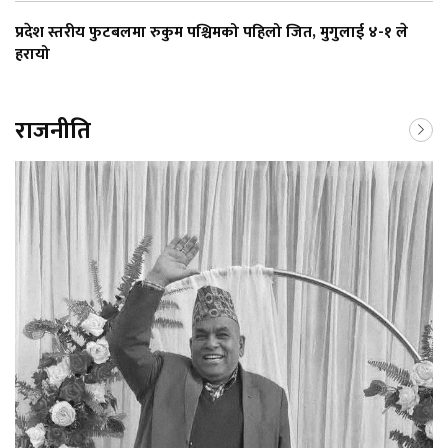
प्रदेश स्तरीय फुटबलमा रुकुम पश्चिमको पहिलो जित, मुगुलाई ४-१ ले
हरायो
राजनीति