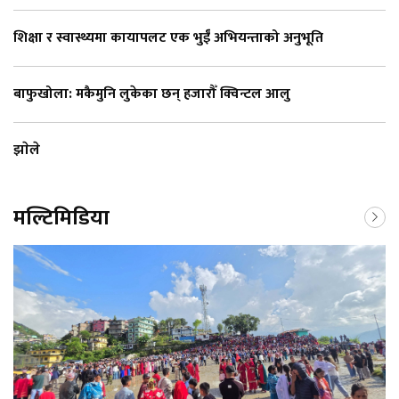
शिक्षा र स्वास्थ्यमा कायापलट एक भुईँ अभियन्ताको अनुभूति
बाफुखोला: मकैमुनि लुकेका छन् हजारौँ क्विन्टल आलु
झाेले
मल्टिमिडिया