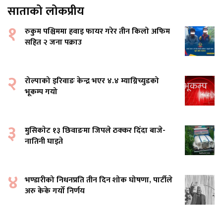
साताको लोकप्रीय
१
रुकुम पश्चिममा हवाइ फायर गरेर तीन किलो अफिम
सहित २ जना पक्राउ
२
रोल्पाको इरिवाङ केन्द्र भएर ४.४ म्याग्निच्युडको
भूकम्प गयो
३
मुसिकाेट १३ छिवाङमा जिपले ठक्कर दिँदा बाजे-
नातिनी घाइते
४
भण्डारीको निधनप्रति तीन दिन शोक घोषणा, पार्टीले
अरु केके गर्यो निर्णय