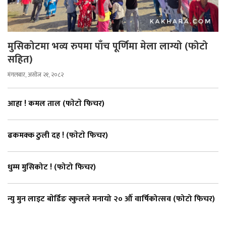
मुसिकोटमा भव्य रुपमा पाँच पूर्णिमा मेला लाग्यो (फोटो
सहित)
मंगलबार, असोज २१, २०८२
आहा ! कमल ताल (फाेटाे फिचर)
ढकमक्क ठुली दह ! (फाेटाे फिचर)
धुम्म मुसिकोट ! (फोटो फिचर)
न्यु मुन लाइट बाेर्डिङ स्कुलले मनायो २० औँ वार्षिकोत्सव (फोटो फिचर)