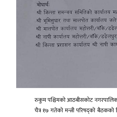
रुकुम पश्चिमको आठबीसकोट नगरपालिकाम
चैत्र १७ गतेको मन्त्री परिषद्को बैठक