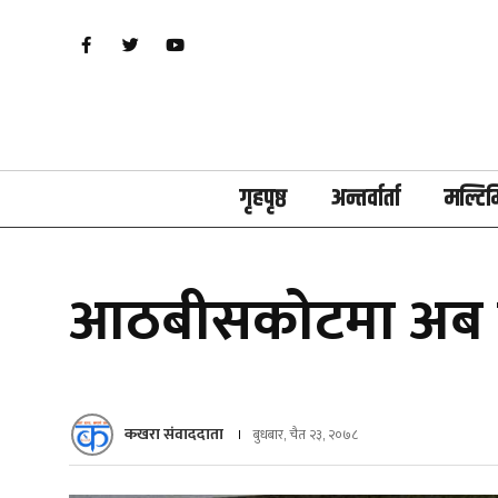
गृहपृष्ठ
अन्तर्वार्ता
मल्टिम
आठबीसकोटमा अब ना
कखरा संवाददाता
बुधबार, चैत २३, २०७८