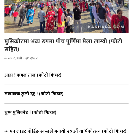
मुसिकोटमा भव्य रुपमा पाँच पूर्णिमा मेला लाग्यो (फोटो
सहित)
मंगलबार, असोज २१, २०८२
आहा ! कमल ताल (फाेटाे फिचर)
ढकमक्क ठुली दह ! (फाेटाे फिचर)
धुम्म मुसिकोट ! (फोटो फिचर)
न्यु मुन लाइट बाेर्डिङ स्कुलले मनायो २० औँ वार्षिकोत्सव (फोटो फिचर)