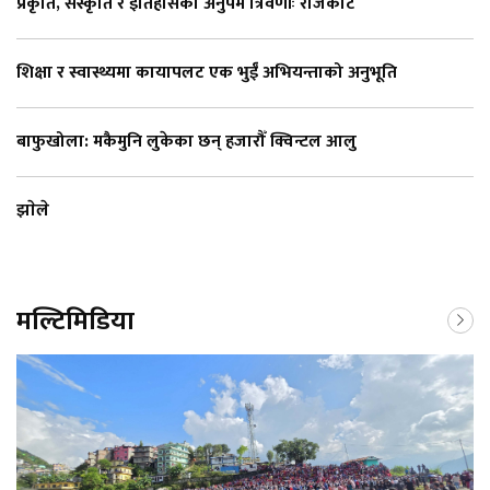
प्रकृति, संस्कृति र इतिहासको अनुपम त्रिवेणीः राजकोट
शिक्षा र स्वास्थ्यमा कायापलट एक भुईँ अभियन्ताको अनुभूति
बाफुखोला: मकैमुनि लुकेका छन् हजारौँ क्विन्टल आलु
झाेले
मल्टिमिडिया