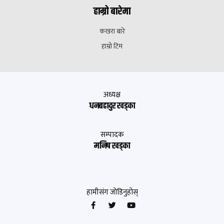
हाम्रो बारेमा
कखरा बारे
हाम्रो टिम
अध्यक्ष
धनबहादुर खड्का
सम्पादक
मनिष खड्का
हामीसंग जोडिनुहोस्