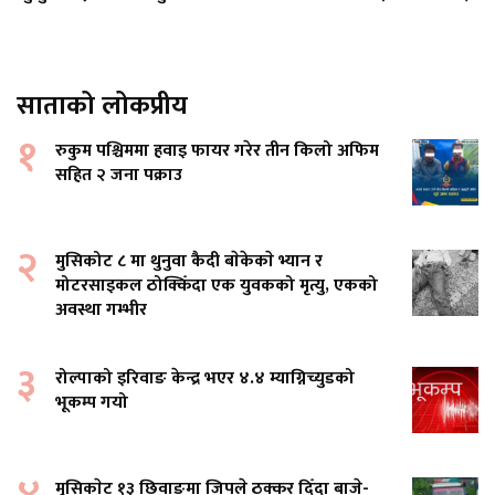
साताको लोकप्रीय
१
रुकुम पश्चिममा हवाइ फायर गरेर तीन किलो अफिम
सहित २ जना पक्राउ
२
मुसिकोट ८ मा थुनुवा कैदी बाेकेकाे भ्यान र
मोटरसाइकल ठोक्किँदा एक युवकको मृत्यु, एकको
अवस्था गम्भीर
३
रोल्पाको इरिवाङ केन्द्र भएर ४.४ म्याग्निच्युडको
भूकम्प गयो
मुसिकाेट १३ छिवाङमा जिपले ठक्कर दिँदा बाजे-