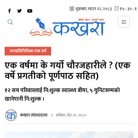
जनप्रतिनिधिका एक वर्ष
एक वर्षमा के गर्यो चौरजहारीले ? (एक
वर्षे प्रगतीको पूर्णपाठ सहित)
१२ सय परिवारलाई नि:शुल्क स्वास्थ्य बीमा, ५ युनिटसम्मकाे
खानेपानी नि:शुल्क ।
कखरा संवाददाता
शनिबार, जेठ २०, २०८०