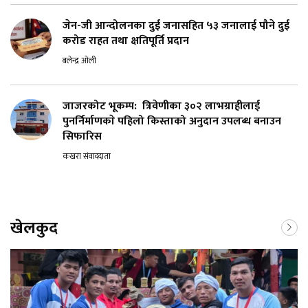
जेन-जी आन्दोलनका दुई जनासहित ५३ जनालाई पौने दुई
करोड राहत तथा क्षतिपूर्ति प्रदान
बलेन्द्र ओली
जाजरकोट भूकम्प: त्रिवेणीका ३०२ लाभग्राहीलाई
पुनर्निर्माणकाे पहिलो किस्ताको अनुदान उपलब्ध बनाउन
सिफारिस
कखरा संवाददाता
खेलकुद