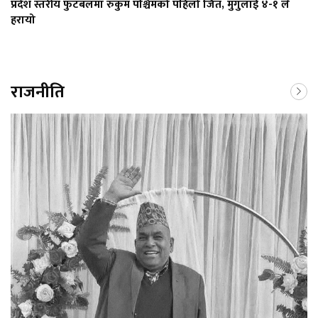
प्रदेश स्तरीय फुटबलमा रुकुम पश्चिमको पहिलो जित, मुगुलाई ४-१ ले
हरायो
राजनीति