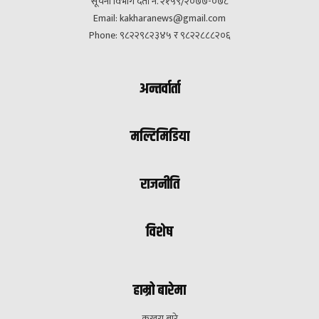
सूचना विभाग दर्ता नं. २१५९/२०७७-०७८
Email:
kakharanews@gmail.com
Phone: ९८२२९८२३४५ र ९८२२८८८२०६
अन्तर्वार्ता
मल्टिमिडिया
राजनीति
विशेष
हाम्रो बारेमा
कखरा बारे