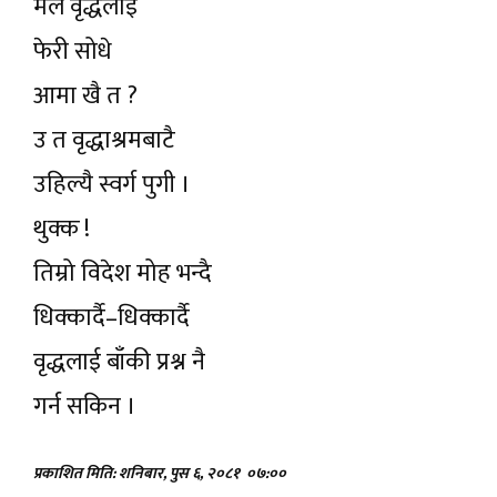
मैले वृद्धलाई
फेरी सोधे
आमा खै त ?
उ त वृद्धाश्रमबाटै
उहिल्यै स्वर्ग पुगी ।
थुक्क !
तिम्रो विदेश मोह भन्दै
धिक्कार्दै–धिक्कार्दै
वृद्धलाई बाँकी प्रश्न नै
गर्न सकिन ।
प्रकाशित मिति: शनिबार, पुस ६, २०८१
०७:००