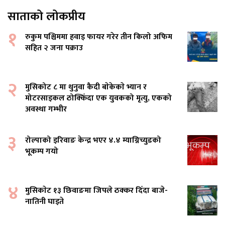
साताको लोकप्रीय
१
रुकुम पश्चिममा हवाइ फायर गरेर तीन किलो अफिम
सहित २ जना पक्राउ
२
मुसिकोट ८ मा थुनुवा कैदी बाेकेकाे भ्यान र
मोटरसाइकल ठोक्किँदा एक युवकको मृत्यु, एकको
अवस्था गम्भीर
३
रोल्पाको इरिवाङ केन्द्र भएर ४.४ म्याग्निच्युडको
भूकम्प गयो
४
मुसिकाेट १३ छिवाङमा जिपले ठक्कर दिँदा बाजे-
नातिनी घाइते