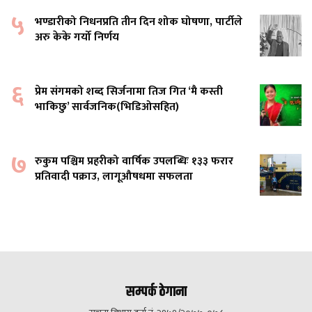
५
भण्डारीको निधनप्रति तीन दिन शोक घोषणा, पार्टीले
अरु केके गर्यो निर्णय
६
प्रेम संगमको शब्द सिर्जनामा तिज गित ‘मै कस्ती
भाकिछु’ सार्वजनिक(भिडिओसहित)
७
रुकुम पश्चिम प्रहरीको वार्षिक उपलब्धिः १३३ फरार
प्रतिवादी पक्राउ, लागूऔषधमा सफलता
सम्पर्क ठेगाना