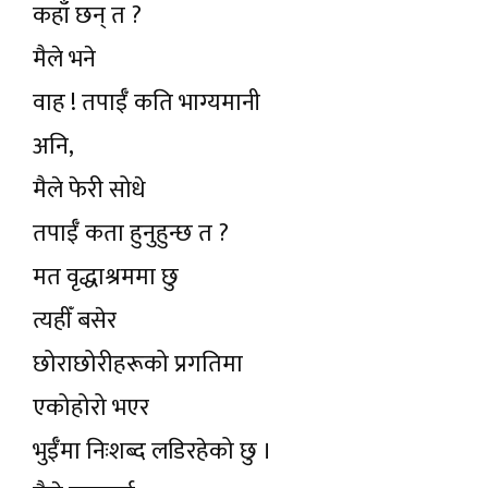
कहाँ छन् त ?
मैले भने
वाह ! तपाईँ कति भाग्यमानी
अनि,
मैले फेरी सोधे
तपाईँ कता हुनुहुन्छ त ?
मत वृद्धाश्रममा छु
त्यहीँ बसेर
छोराछोरीहरूको प्रगतिमा
एकोहोरो भएर
भुईँमा निःशब्द लडिरहेको छु ।