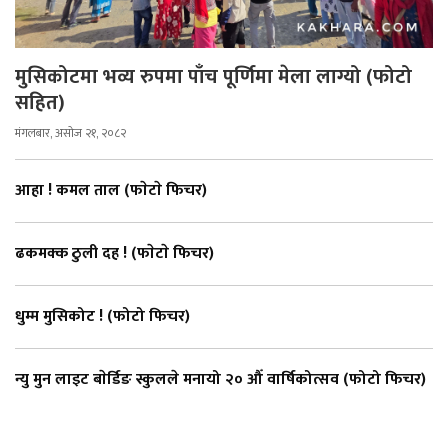
मुसिकोटमा भव्य रुपमा पाँच पूर्णिमा मेला लाग्यो (फोटो
सहित)
मंगलबार, असोज २१, २०८२
आहा ! कमल ताल (फाेटाे फिचर)
ढकमक्क ठुली दह ! (फाेटाे फिचर)
धुम्म मुसिकोट ! (फोटो फिचर)
न्यु मुन लाइट बाेर्डिङ स्कुलले मनायो २० औँ वार्षिकोत्सव (फोटो फिचर)