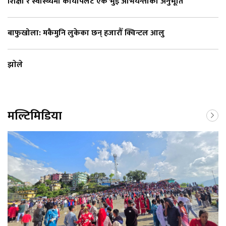
शिक्षा र स्वास्थ्यमा कायापलट एक भुईँ अभियन्ताको अनुभूति
बाफुखोला: मकैमुनि लुकेका छन् हजारौँ क्विन्टल आलु
झाेले
मल्टिमिडिया