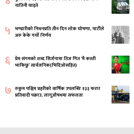
४
नातिनी घाइते
५
भण्डारीको निधनप्रति तीन दिन शोक घोषणा, पार्टीले
अरु केके गर्यो निर्णय
६
प्रेम संगमको शब्द सिर्जनामा तिज गित ‘मै कस्ती
भाकिछु’ सार्वजनिक(भिडिओसहित)
७
रुकुम पश्चिम प्रहरीको वार्षिक उपलब्धिः १३३ फरार
प्रतिवादी पक्राउ, लागूऔषधमा सफलता