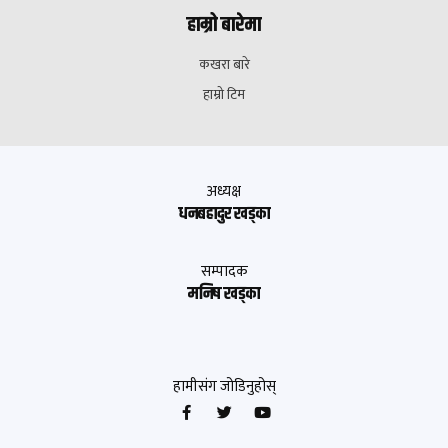
हाम्रो बारेमा
कखरा बारे
हाम्रो टिम
अध्यक्ष
धनबहादुर खड्का
सम्पादक
मनिष खड्का
हामीसंग जोडिनुहोस्