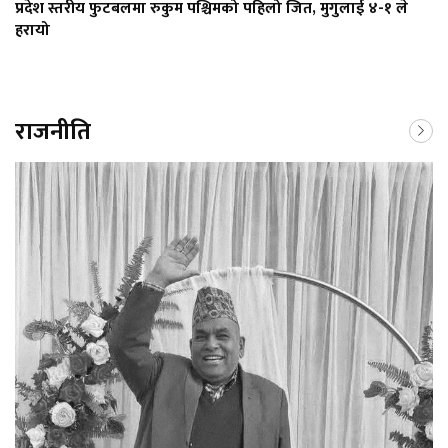
प्रदेश स्तरीय फुटबलमा रुकुम पश्चिमको पहिलो जित, मुगुलाई ४-१ ले
हरायो
राजनीति