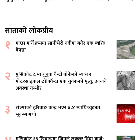
साताको लोकप्रीय
१
माछा मार्ने क्रममा सानीभेरी नदीमा बगेर एक व्यक्ति
बेपत्ता
२
मुसिकोट ८ मा थुनुवा कैदी बाेकेकाे भ्यान र
मोटरसाइकल ठोक्किँदा एक युवकको मृत्यु, एकको
अवस्था गम्भीर
३
रोल्पाको इरिवाङ केन्द्र भएर ४.४ म्याग्निच्युडको
भूकम्प गयो
मुसिकाेट १३ छिवाङमा जिपले ठक्कर दिँदा बाजे-