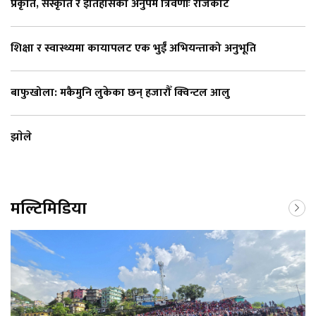
प्रकृति, संस्कृति र इतिहासको अनुपम त्रिवेणीः राजकोट
शिक्षा र स्वास्थ्यमा कायापलट एक भुईँ अभियन्ताको अनुभूति
बाफुखोला: मकैमुनि लुकेका छन् हजारौँ क्विन्टल आलु
झाेले
मल्टिमिडिया