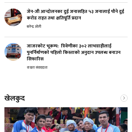
जेन-जी आन्दोलनका दुई जनासहित ५३ जनालाई पौने दुई
करोड राहत तथा क्षतिपूर्ति प्रदान
बलेन्द्र ओली
जाजरकोट भूकम्प: त्रिवेणीका ३०२ लाभग्राहीलाई
पुनर्निर्माणकाे पहिलो किस्ताको अनुदान उपलब्ध बनाउन
सिफारिस
कखरा संवाददाता
खेलकुद