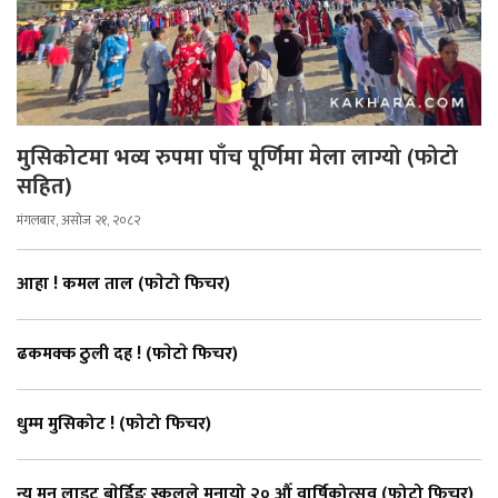
मुसिकोटमा भव्य रुपमा पाँच पूर्णिमा मेला लाग्यो (फोटो
सहित)
मंगलबार, असोज २१, २०८२
आहा ! कमल ताल (फाेटाे फिचर)
ढकमक्क ठुली दह ! (फाेटाे फिचर)
धुम्म मुसिकोट ! (फोटो फिचर)
न्यु मुन लाइट बाेर्डिङ स्कुलले मनायो २० औँ वार्षिकोत्सव (फोटो फिचर)