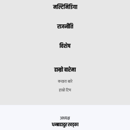
मल्टिमिडिया
राजनीति
विशेष
हाम्रो बारेमा
कखरा बारे
हाम्रो टिम
अध्यक्ष
धनबहादुर खड्का