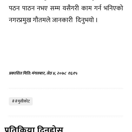
पठन पाठन नभए सम्म यसैगरी काम गर्न भनिएको
नगरप्रमुख गौतमले जानकारी दिनुभयाे ।
प्रकाशित मिति: मंगलबार, जेठ ४, २०७८
१६:१५
##मुसीकाेट
प्रतिक्रिया दिनुहोस्