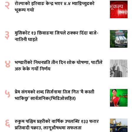
२
रोल्पाको इरिवाङ केन्द्र भएर ४.४ म्याग्निच्युडको
भूकम्प गयो
३
मुसिकाेट १३ छिवाङमा जिपले ठक्कर दिँदा बाजे-
नातिनी घाइते
४
भण्डारीको निधनप्रति तीन दिन शोक घोषणा, पार्टीले
अरु केके गर्यो निर्णय
५
प्रेम संगमको शब्द सिर्जनामा तिज गित ‘मै कस्ती
भाकिछु’ सार्वजनिक(भिडिओसहित)
६
रुकुम पश्चिम प्रहरीको वार्षिक उपलब्धिः १३३ फरार
प्रतिवादी पक्राउ, लागूऔषधमा सफलता