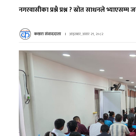
नगरवासीका प्रश्नै प्रश्न ? स्रोत साधनले भ्याएस
कखरा संवाददाता
आइतबार, असार २९, २०८२