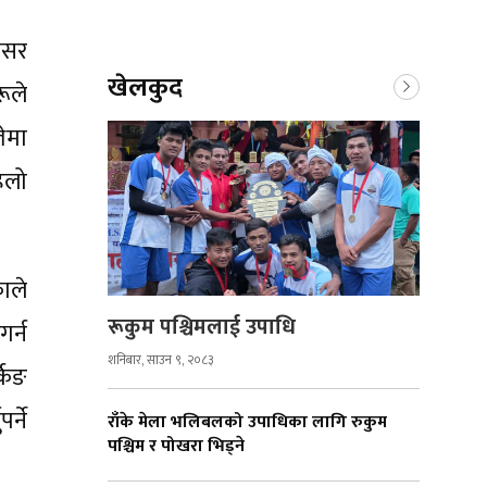
वसर
खेलकुद
ूले
ेमा
िलो
काले
रूकुम पश्चिमलाई उपाधि
गर्न
शनिबार, साउन ९, २०८३
्किङ
र्ने
राँके मेला भलिबलको उपाधिका लागि रुकुम
पश्चिम र पोखरा भिड्ने