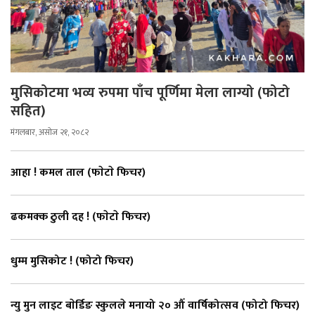
मुसिकोटमा भव्य रुपमा पाँच पूर्णिमा मेला लाग्यो (फोटो
सहित)
मंगलबार, असोज २१, २०८२
आहा ! कमल ताल (फाेटाे फिचर)
ढकमक्क ठुली दह ! (फाेटाे फिचर)
धुम्म मुसिकोट ! (फोटो फिचर)
न्यु मुन लाइट बाेर्डिङ स्कुलले मनायो २० औँ वार्षिकोत्सव (फोटो फिचर)