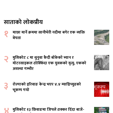
साताको लोकप्रीय
१
माछा मार्ने क्रममा सानीभेरी नदीमा बगेर एक व्यक्ति
बेपत्ता
२
मुसिकोट ८ मा थुनुवा कैदी बाेकेकाे भ्यान र
मोटरसाइकल ठोक्किँदा एक युवकको मृत्यु, एकको
अवस्था गम्भीर
३
रोल्पाको इरिवाङ केन्द्र भएर ४.४ म्याग्निच्युडको
भूकम्प गयो
४
मुसिकाेट १३ छिवाङमा जिपले ठक्कर दिँदा बाजे-