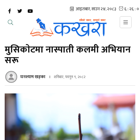
मुसिकाेटमा नास्पाती कलमी अभियान
सरू
घनश्याम खड्का
शनिबार, फागुन ९, २०८२