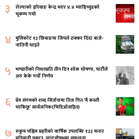
३
रोल्पाको इरिवाङ केन्द्र भएर ४.४ म्याग्निच्युडको
भूकम्प गयो
४
मुसिकाेट १३ छिवाङमा जिपले ठक्कर दिँदा बाजे-
नातिनी घाइते
५
भण्डारीको निधनप्रति तीन दिन शोक घोषणा, पार्टीले
अरु केके गर्यो निर्णय
६
प्रेम संगमको शब्द सिर्जनामा तिज गित ‘मै कस्ती
भाकिछु’ सार्वजनिक(भिडिओसहित)
७
रुकुम पश्चिम प्रहरीको वार्षिक उपलब्धिः १३३ फरार
प्रतिवादी पक्राउ, लागूऔषधमा सफलता