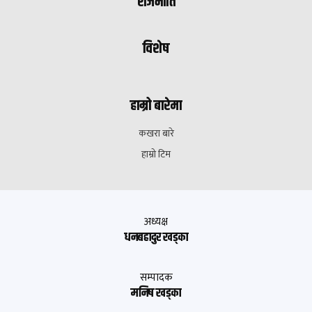
राजनीति
विशेष
हाम्रो बारेमा
कखरा बारे
हाम्रो टिम
अध्यक्ष
धनबहादुर खड्का
सम्पादक
मनिष खड्का