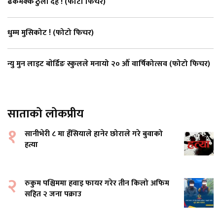
ढकमक्क ठुली दह ! (फाेटाे फिचर)
धुम्म मुसिकोट ! (फोटो फिचर)
न्यु मुन लाइट बाेर्डिङ स्कुलले मनायो २० औँ वार्षिकोत्सव (फोटो फिचर)
साताको लोकप्रीय
१
सानीभेरी ८ मा हँसियाले हानेर छोराले गरे बुवाको
हत्या
२
रुकुम पश्चिममा हवाइ फायर गरेर तीन किलो अफिम
सहित २ जना पक्राउ