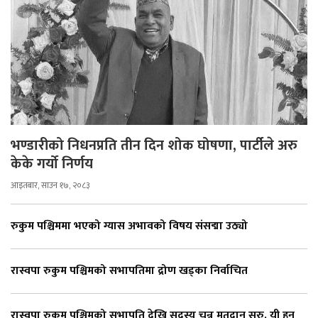
भण्डारीको निधनप्रति तीन दिन शोक घोषणा, पार्टीले अरु
केके गर्यो निर्णय
आइतबार, साउन १७, २०८३
रुकुम पश्चिममा भएको ग्यास अभावको विषय संसद्मा उठ्यो
रास्वपा रुकुम पश्चिमको सभापतिमा द्रोण खड्का निर्वाचित
रास्वपा रुकुम पश्चिमको सभापति देखि सदस्य चुन्न मतदान सुरु, यी हुन