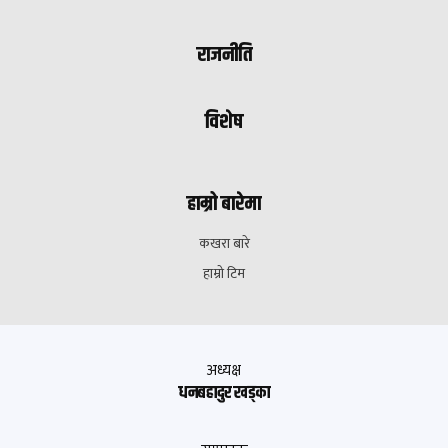
राजनीति
विशेष
हाम्रो बारेमा
कखरा बारे
हाम्रो टिम
अध्यक्ष
धनबहादुर खड्का