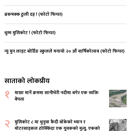
ढकमक्क ठुली दह ! (फाेटाे फिचर)
धुम्म मुसिकोट ! (फोटो फिचर)
न्यु मुन लाइट बाेर्डिङ स्कुलले मनायो २० औँ वार्षिकोत्सव (फोटो फिचर)
साताको लोकप्रीय
१
माछा मार्ने क्रममा सानीभेरी नदीमा बगेर एक व्यक्ति
बेपत्ता
२
मुसिकोट ८ मा थुनुवा कैदी बाेकेकाे भ्यान र
मोटरसाइकल ठोक्किँदा एक युवकको मृत्यु, एकको