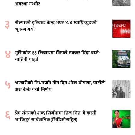
अवस्था गम्भीर
३
रोल्पाको इरिवाङ केन्द्र भएर ४.४ म्याग्निच्युडको
भूकम्प गयो
४
मुसिकाेट १३ छिवाङमा जिपले ठक्कर दिँदा बाजे-
नातिनी घाइते
५
भण्डारीको निधनप्रति तीन दिन शोक घोषणा, पार्टीले
अरु केके गर्यो निर्णय
६
प्रेम संगमको शब्द सिर्जनामा तिज गित ‘मै कस्ती
भाकिछु’ सार्वजनिक(भिडिओसहित)