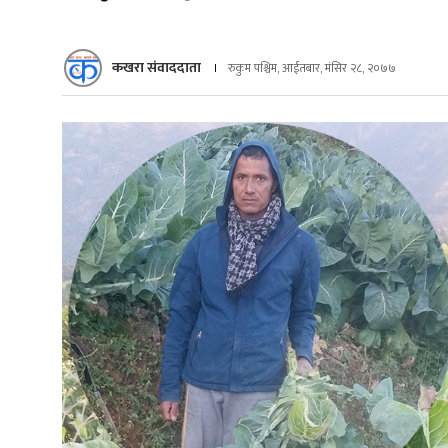
कखरा संवाददाता
रुकुम पश्चिम, आईतबार, मंसिर २८, २०७७