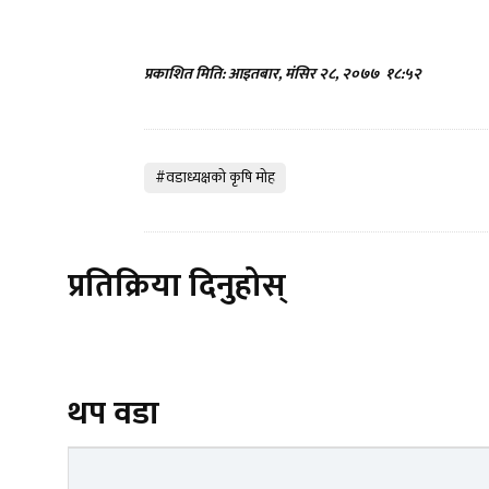
प्रकाशित मिति: आइतबार, मंसिर २८, २०७७
१८:५२
#वडाध्यक्षकाे कृषि माेह
प्रतिक्रिया दिनुहोस्
थप वडा