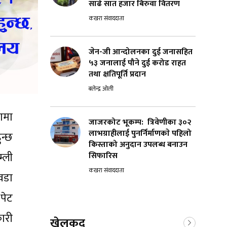
साढे सात हजार बिरुवा वितरण
कखरा संवाददाता
जेन-जी आन्दोलनका दुई जनासहित
५३ जनालाई पौने दुई करोड राहत
तथा क्षतिपूर्ति प्रदान
बलेन्द्र ओली
ामा
जाजरकोट भूकम्प: त्रिवेणीका ३०२
लाभग्राहीलाई पुनर्निर्माणकाे पहिलो
ुन्छ
किस्ताको अनुदान उपलब्ध बनाउन
्ली
सिफारिस
कखरा संवाददाता
 वडा
 पेट
कारी
खेलकुद