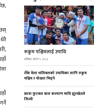
उँछ,
्छस्
ेरै
री,
रूकुम पश्चिमलाई उपाधि
उहाँ
शनिबार, साउन ९, २०८३
ैसा
राँके मेला भलिबलको उपाधिका लागि रुकुम
पश्चिम र पोखरा भिड्ने
हाँ
छात्रा फुटबल बाल कल्याण मावि झुल्खेतले
जित्यो
्ने