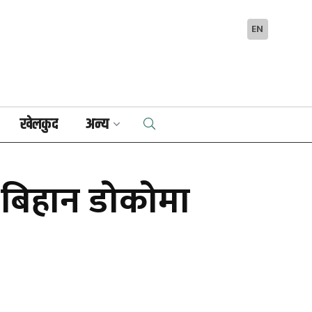
EN
खेलकुद
अन्य
झ–बिहान डोकोमा