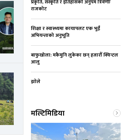
प्रकृति, संस्कृति र इतिहासको अनुपम त्रिवेणीः
राजकोट
शिक्षा र स्वास्थ्यमा कायापलट एक भुईँ
अभियन्ताको अनुभूति
बाफुखोला: मकैमुनि लुकेका छन् हजारौँ क्विन्टल
आलु
झाेले
मल्टिमिडिया