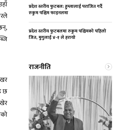
उहाँ
प्रदेश स्तरीय फुटबल: हुम्लालाई पराजित गर्दै
रुकुम पश्चिम फाइनलमा
रले
छन्,
प्रदेश स्तरीय फुटबलमा रुकुम पश्चिमको पहिलो
जित, मुगुलाई ४-१ ले हरायो
ब्जि
राजनीति
 लखर
रह छ
ेखेर
ाएको