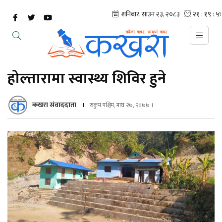
होल्तारामा स्वास्थ्य शिविर हुने
कखरा संवाददाता
रुकुम पश्चिम, माघ २७, २०७७ ।