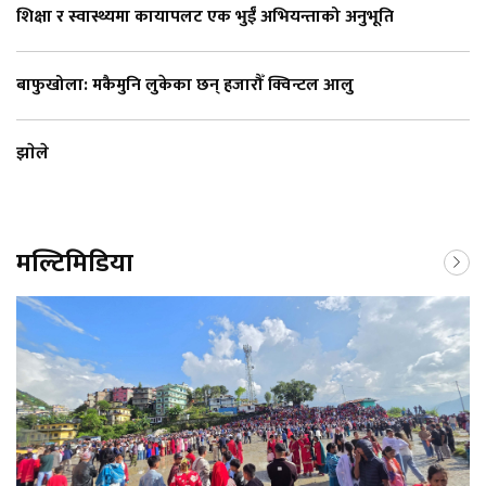
शिक्षा र स्वास्थ्यमा कायापलट एक भुईँ अभियन्ताको अनुभूति
बाफुखोला: मकैमुनि लुकेका छन् हजारौँ क्विन्टल आलु
झाेले
मल्टिमिडिया