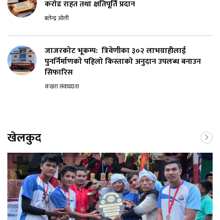
करोड राहत तथा क्षतिपूर्ति प्रदान
बलेन्द्र ओली
जाजरकोट भूकम्प: त्रिवेणीका ३०२ लाभग्राहीलाई
पुनर्निर्माणकाे पहिलो किस्ताको अनुदान उपलब्ध बनाउन
सिफारिस
कखरा संवाददाता
खेलकुद