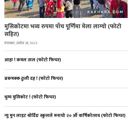
मुसिकोटमा भव्य रुपमा पाँच पूर्णिमा मेला लाग्यो (फोटो
सहित)
मंगलबार, असोज २१, २०८२
आहा ! कमल ताल (फाेटाे फिचर)
ढकमक्क ठुली दह ! (फाेटाे फिचर)
धुम्म मुसिकोट ! (फोटो फिचर)
न्यु मुन लाइट बाेर्डिङ स्कुलले मनायो २० औँ वार्षिकोत्सव (फोटो फिचर)