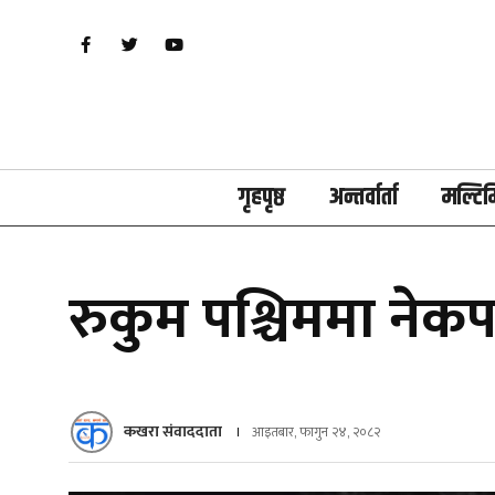
गृहपृष्ठ
अन्तर्वार्ता
मल्टिम
रुकुम पश्चिममा नेकप
कखरा संवाददाता
आइतबार, फागुन २४, २०८२