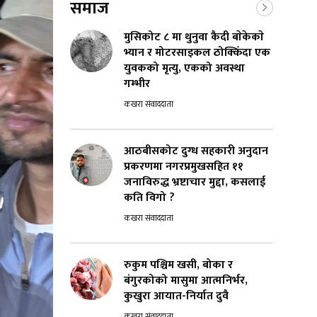
समाज
मुसिकोट ८ मा थुनुवा कैदी बाेकेकाे
भ्यान र मोटरसाइकल ठोक्किँदा एक
युवकको मृत्यु, एकको अवस्था
गम्भीर
कखरा संवाददाता
आठबीसकोट दुग्ध सहकारी अनुदान
प्रकरणमा नगरप्रमुखसहित ११
जनाविरुद्ध भ्रष्टाचार मुद्दा, कसलाई
कति विगो ?
कखरा संवाददाता
रुकुम पश्चिम खसी, बोका र
बंगुरकोको मासुमा आत्मनिर्भर,
कुखुरा आयात-निर्यात दुवै
कखरा संवाददाता