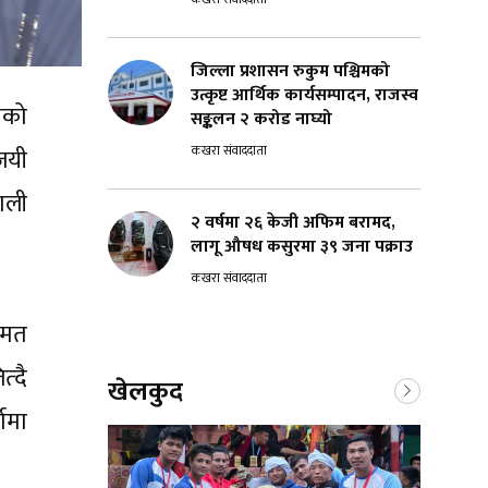
जिल्ला प्रशासन रुकुम पश्चिमको
उत्कृष्ट आर्थिक कार्यसम्पादन, राजस्व
लाको
सङ्कलन २ करोड नाघ्यो
कखरा संवाददाता
जयी
पाली
२ वर्षमा २६ केजी अफिम बरामद,
लागू औषध कसुरमा ३९ जना पक्राउ
कखरा संवाददाता
 मत
्दै
खेलकुद
ामा