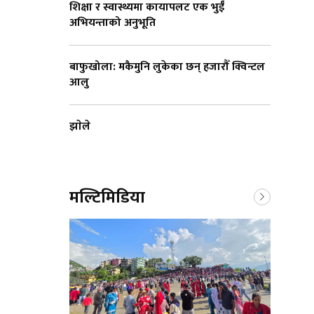
शिक्षा र स्वास्थ्यमा कायापलट एक भुईँ
अभियन्ताको अनुभूति
बाफुखोला: मकैमुनि लुकेका छन् हजारौँ क्विन्टल
आलु
झाेले
मल्टिमिडिया