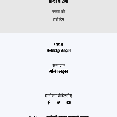
हाम्रो बारेमा
कखरा बारे
हाम्रो टिम
अध्यक्ष
धनबहादुर खड्का
सम्पादक
मनिष खड्का
हामीसंग जोडिनुहोस्