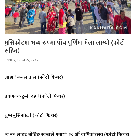
मुसिकोटमा भव्य रुपमा पाँच पूर्णिमा मेला लाग्यो (फोटो
सहित)
मंगलबार, असोज २१, २०८२
आहा ! कमल ताल (फाेटाे फिचर)
ढकमक्क ठुली दह ! (फाेटाे फिचर)
धुम्म मुसिकोट ! (फोटो फिचर)
न्यु मुन लाइट बाेर्डिङ स्कुलले मनायो २० औँ वार्षिकोत्सव (फोटो फिचर)