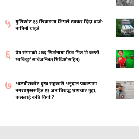
५
मुसिकाेट १३ छिवाङमा जिपले ठक्कर दिँदा बाजे-
नातिनी घाइते
६
प्रेम संगमको शब्द सिर्जनामा तिज गित ‘मै कस्ती
भाकिछु’ सार्वजनिक(भिडिओसहित)
७
आठबीसकोट दुग्ध सहकारी अनुदान प्रकरणमा
नगरप्रमुखसहित ११ जनाविरुद्ध भ्रष्टाचार मुद्दा,
कसलाई कति विगो ?