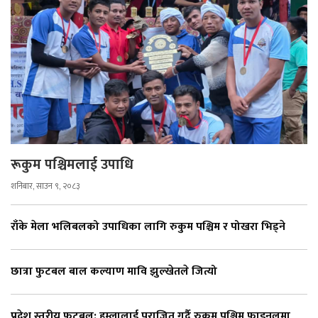
रूकुम पश्चिमलाई उपाधि
शनिबार, साउन ९, २०८३
राँके मेला भलिबलको उपाधिका लागि रुकुम पश्चिम र पोखरा भिड्ने
छात्रा फुटबल बाल कल्याण मावि झुल्खेतले जित्यो
प्रदेश स्तरीय फुटबल: हुम्लालाई पराजित गर्दै रुकुम पश्चिम फाइनलमा