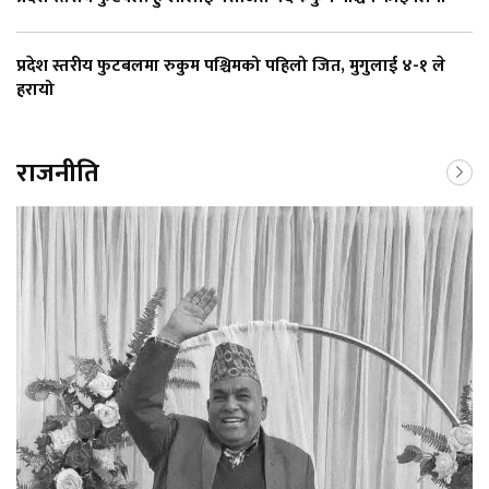
प्रदेश स्तरीय फुटबलमा रुकुम पश्चिमको पहिलो जित, मुगुलाई ४-१ ले
हरायो
राजनीति