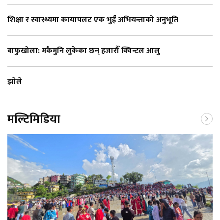
शिक्षा र स्वास्थ्यमा कायापलट एक भुईँ अभियन्ताको अनुभूति
बाफुखोला: मकैमुनि लुकेका छन् हजारौँ क्विन्टल आलु
झाेले
मल्टिमिडिया