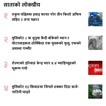
साताको लोकप्रीय
१
रुकुम पश्चिममा हवाइ फायर गरेर तीन किलो अफिम
सहित २ जना पक्राउ
२
मुसिकोट ८ मा थुनुवा कैदी बाेकेकाे भ्यान र
मोटरसाइकल ठोक्किँदा एक युवकको मृत्यु, एकको
अवस्था गम्भीर
३
रोल्पाको इरिवाङ केन्द्र भएर ४.४ म्याग्निच्युडको
भूकम्प गयो
४
मुसिकाेट १३ छिवाङमा जिपले ठक्कर दिँदा बाजे-
नातिनी घाइते