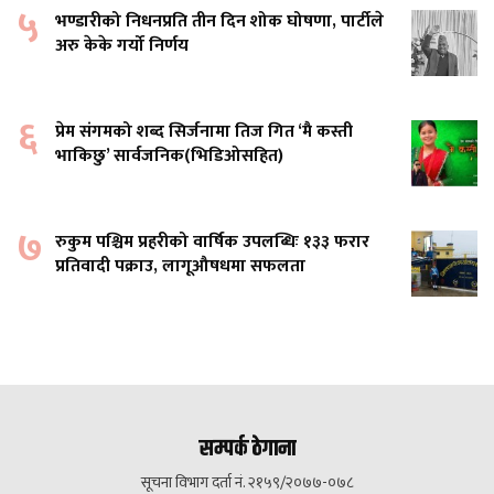
५
भण्डारीको निधनप्रति तीन दिन शोक घोषणा, पार्टीले
अरु केके गर्यो निर्णय
६
प्रेम संगमको शब्द सिर्जनामा तिज गित ‘मै कस्ती
भाकिछु’ सार्वजनिक(भिडिओसहित)
७
रुकुम पश्चिम प्रहरीको वार्षिक उपलब्धिः १३३ फरार
प्रतिवादी पक्राउ, लागूऔषधमा सफलता
सम्पर्क ठेगाना
सूचना विभाग दर्ता नं. २१५९/२०७७-०७८