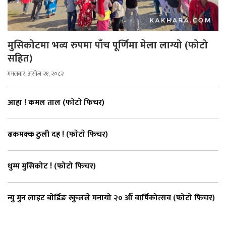
मुसिकोटमा भव्य रुपमा पाँच पूर्णिमा मेला लाग्यो (फोटो
सहित)
मंगलबार, असोज २१, २०८२
आहा ! कमल ताल (फाेटाे फिचर)
ढकमक्क ठुली दह ! (फाेटाे फिचर)
धुम्म मुसिकोट ! (फोटो फिचर)
न्यु मुन लाइट बाेर्डिङ स्कुलले मनायो २० औँ वार्षिकोत्सव (फोटो फिचर)