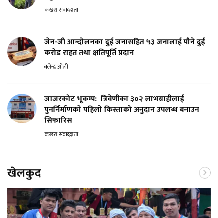
कखरा संवाददाता
जेन-जी आन्दोलनका दुई जनासहित ५३ जनालाई पौने दुई
करोड राहत तथा क्षतिपूर्ति प्रदान
बलेन्द्र ओली
जाजरकोट भूकम्प: त्रिवेणीका ३०२ लाभग्राहीलाई
पुनर्निर्माणकाे पहिलो किस्ताको अनुदान उपलब्ध बनाउन
सिफारिस
कखरा संवाददाता
खेलकुद