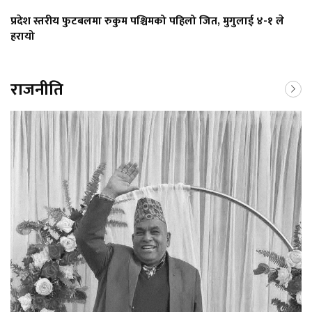
प्रदेश स्तरीय फुटबलमा रुकुम पश्चिमको पहिलो जित, मुगुलाई ४-१ ले
हरायो
राजनीति